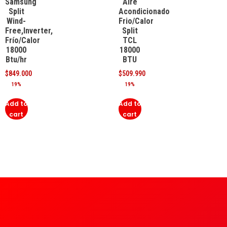
Samsung
Aire
Split
Acondicionado
Wind-
Frio/Calor
Free,Inverter,
Split
Frío/Calor
TCL
18000
18000
Btu/hr
BTU
$
849.000
$
509.990
19%
19%
Add to
Add to
cart
cart