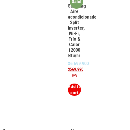
Sale!
Samsung
Aire
acondicionado
Split
Inverter,
Wi-Fi,
Frío &
Calor
12000
Btu/hr
$
6.699.900
$
569.990
19%
Add to
cart