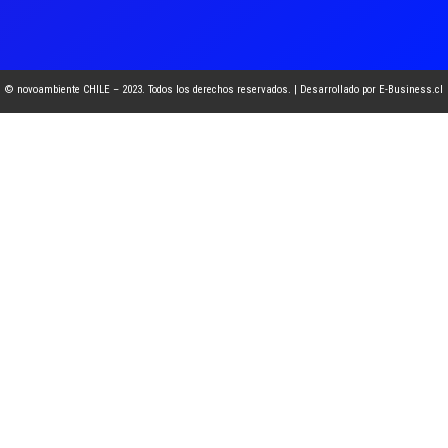
© novoambiente CHILE – 2023. Todos los derechos reservados. | Desarrollado por E-Business.cl